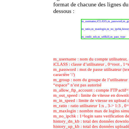
format de chacune des lignes du 
dessous :
m_username,iCLASS,m_password,m_gro
m_ratio,m_maxlogin,m_no_ipchk,histo
m_credit_mb,m_selfkill,m_pass_type
m_username : nom du compte utilisateur, a
iCLASS : classe d’utilisateur , 0=root , 1
m_password : mot de passe utilisateur (text
caractère ':')
m_group : nom du groupe de l’utilisateur ,
“espace” n’est pas autorisé
m_allow_ftp_account : compte FTP actif=1
m_out_speed : limite de vitesse en downloa
m_in_speed : limite de vitesse en upload d
m_ratio : ratio utilisateur 1:x , 3-> 1:3 , 0=
m_maxlogin : nombre max de logins simu
m_no_ipchk : 1=login sans verification de 
history_dn_kb : total des données downl
history_up_kb : total des données upload