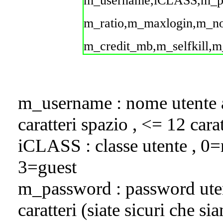
m_username,iCLASS,m_pa
m_ratio,m_maxlogin,m_no
m_credit_mb,m_selfkill,m
m_username : nome utente 
caratteri spazio , <= 12 carat
iCLASS : classe utente , 0=
3=guest
m_password : password utent
caratteri (siate sicuri che sia