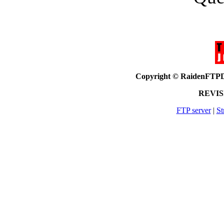
Copyright © RaidenF
REVISI
FTP server
|
St