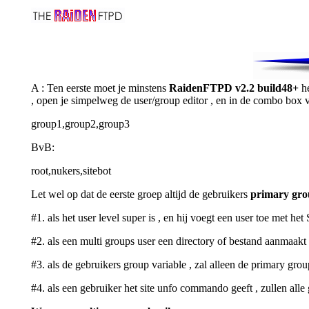
A : Ten eerste moet je minstens
RaidenFTPD v2.2 build48+
he
, open je simpelweg de user/group editor , en in de combo box v
group1,group2,group3
BvB:
root,nukers,sitebot
Let wel op dat de eerste groep altijd de gebruikers
primary gro
#1. als het user level super is , en hij voegt een user toe met 
#2. als een multi groups user een directory of bestand aanmaakt 
#3. als de gebruikers group variable , zal alleen de primary g
#4. als een gebruiker het site unfo commando geeft , zullen al