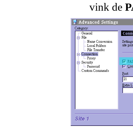
vink de
P