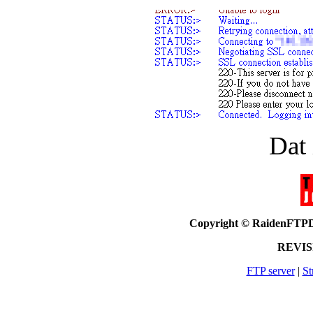
Dat
Copyright © RaidenF
REVISI
FTP server
|
St