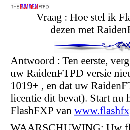
Vraag : Hoe stel ik F
dezen met Raiden
Antwoord : Ten eerste, verg
uw RaidenFTPD versie nieuw
1019+ , en dat uw RaidenFT
licentie dit bevat). Start 
FlashFXP van
www.flashf
WAARSCHUWING: Uw flashf