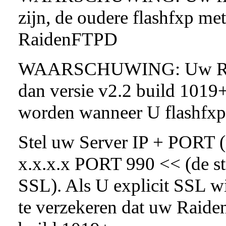
zijn, de oudere flashfxp m
RaidenFTPD
WAARSCHUWING: Uw Raid
dan versie v2.2 build 1019+
worden wanneer U flashfxp
Stel uw Server IP + PORT (m
x.x.x.x PORT 990 << (de st
SSL). Als U explicit SSL wi
te verzekeren dat uw Raide