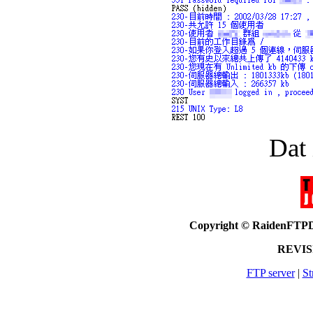
Dat
Copyright © RaidenF
REVISI
FTP server
|
St