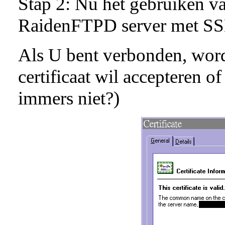
Stap 2: Nu het gebruiken v
RaidenFTPD server met S
Als U bent verbonden, word
certificaat wil accepteren o
immers niet?)