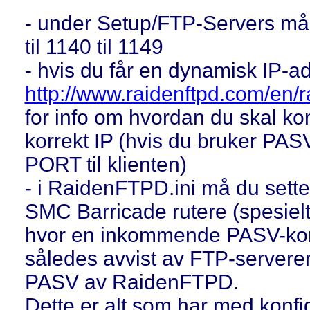
- under Setup/FTP-Servers 
til 1140 til 1149
- hvis du får en dynamisk IP-a
http://www.raidenftpd.com/en/r
for info om hvordan du skal kon
korrekt IP (hvis du bruker PA
PORT til klienten)
- i RaidenFTPD.ini må du set
SMC Barricade rutere (spesielt
hvor en inkommende PASV-kom
således avvist av FTP-server
PASV av RaidenFTPD.
Dette er alt som har med konf