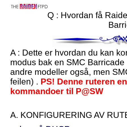
Q : Hvordan få Raid
Barr
A : Dette er hvordan du kan 
modus bak en SMC Barricade 
andre modeller også, men S
feilen) .
PS! Denne ruteren en
kommandoer til P@SW
A. KONFIGURERING AV RUT