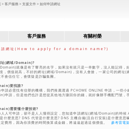
頁
> 客戶服務 >
支援文件
> 如何申請網址
客戶服務
有關村榮
址(How to apply for a domain name?)
(網域/Domain)?
/Domain)就像是有了響亮的名字，如果沒有就只是一串數字，沒人能記得，
易記憶，價值就高，不好的網址(網域/Domain)，沒有人會搶，一家公司的網址(網域
友不會信任它，會懷疑是詐騙集團。
ain)要找誰?
in)申請必需找有信譽的機構，我們推薦透過 PCHOME ONLINE 申請，一
main)申請，但是他們也許是想從其他地方賺回你的錢，就好像辦手機配門號，
main)需要懂什麼技術?
in)人人可申請，卻不是人人懂得設定，您知道申請網址(網域/Domain)的時候 Al
F 是什麼意思? DNS 代管是什麼意思? DNS 主機自備(且自行安裝)是什麼意思
設定費用，因為你浪費的時間換算成金錢，將遠遠超過這個價值。
參考雷電