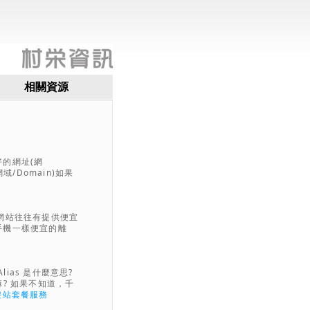
相關資源
好的網址(網
/Domain)如果
些小網站往往有提供便宜
手機一樣便宜的離
ias 是什麼意思?
嘛? 如果不知道，千
架站套餐服務