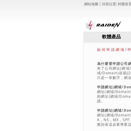
網站地圖
| 目前位置:
村榮首
軟體產品
如何申請網域/申請網
為什麼要申請公司網址
有了公司網址(網域
域/Domain)容
只是一串數字，網
申請網址(網域/Dom
網址(網域/Doma
的網址(網域/Do
譜。
申請網址(網域/Do
網址(網域/Doma
A，NS，MX，SP
萬別省這必要專業