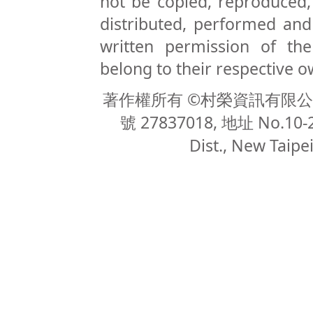
not be copied, reproduced, 
distributed, performed and
written permission of the
belong to their respective 
著作權所有 ©村榮資訊有限公司 (Te
號 27837018, 地址 No.10-2,
Dist., New Taipei