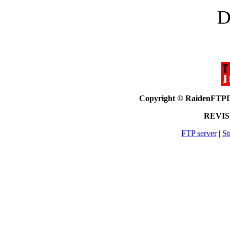
D
Copyright © RaidenF
REVISI
FTP server
|
St