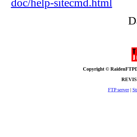
doc/help-sitecmd.html
D
Copyright © RaidenF
REVISI
FTP server
|
St