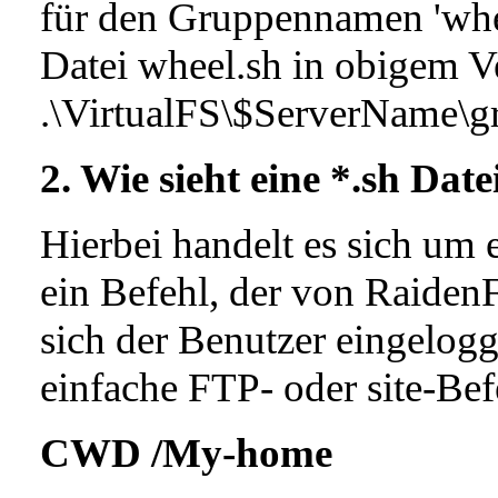
für den Gruppennamen 'wheel
Datei wheel.sh in obigem Ve
.\VirtualFS\$ServerName\g
2. Wie sieht eine *.sh Date
Hierbei handelt es sich um e
ein Befehl, der von Raide
sich der Benutzer eingelogg
einfache FTP- oder site-Befe
CWD /My-home