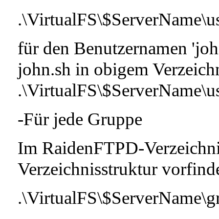
.\VirtualFS\$ServerName\u
für den Benutzernamen 'john'
john.sh in obigem Verzeichn
.\VirtualFS\$ServerName\us
-Für jede Gruppe
Im RaidenFTPD-Verzeichni
Verzeichnisstruktur vorfind
.\VirtualFS\$ServerName\g