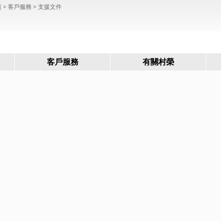
頁
> 客戶服務 >
支援文件
客戶服務
有關村榮