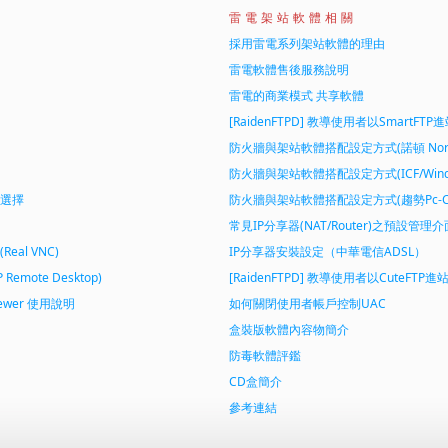
雷電架站軟體相關
採用雷電系列架站軟體的理由
雷電軟體售後服務說明
雷電的商業模式 共享軟體
[RaidenFTPD] 教導使用者以SmartFT
防火牆與架站軟體搭配設定方式(諾頓 Norton A
防火牆與架站軟體搭配設定方式(ICF/Windows
選擇
防火牆與架站軟體搭配設定方式(趨勢Pc-Cill
常見IP分享器(NAT/Router)之預設管理
al VNC)
IP分享器安裝設定（中華電信ADSL）
mote Desktop)
[RaidenFTPD] 教導使用者以CuteFTP
ewer 使用說明
如何關閉使用者帳戶控制UAC
盒裝版軟體內容物簡介
防毒軟體
評鑑
CD盒簡介
參考連結