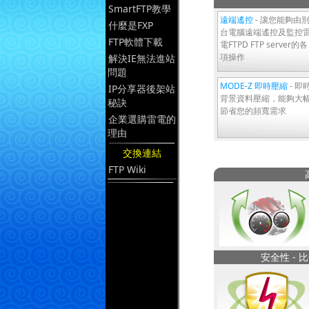
SmartFTP教學
遠端遙控
- 讓您能夠由
什麼是FXP
台電腦遠端遙控及監控
FTP軟體下載
電FTPD FTP server的各
項操作
解決IE無法進站
問題
MODE-Z 即時壓縮
- 即
IP分享器後架站
背景資料壓縮，能夠大
秘訣
節省您的頻寬需求
企業選購雷電的
理由
交換連結
FTP Wiki
安全性 - 比