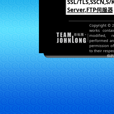
SSL/TLS,SSCN,S/
Server
,
FTP伺服器
Copyright © 2
works contai
modified, re
performed and
permission of
to their respe
你的I