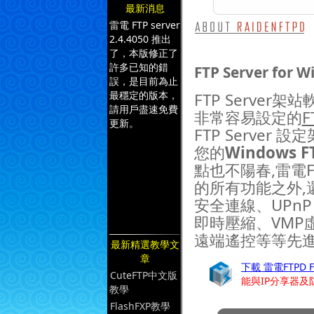
最新消息
雷電 FTP server
2.4.4050 推出
了，本版修正了
許多已知的錯
FTP Server for 
誤，是目前為止
最穩定的版本，
FTP Server架站
請用戶盡速免費
非常容易設定的
F
更新。
FTP Serve
您的
Windows FT
點也不陽春,雷電FT
的所有功能之外,
安全連線、UPnP 
即時壓縮、VMP
遠端遙控等等先進
最新精選教學文
章
下載 雷電FTPD FTP 
CuteFTP中文版
能與IP分享器及
教學
FlashFXP教學