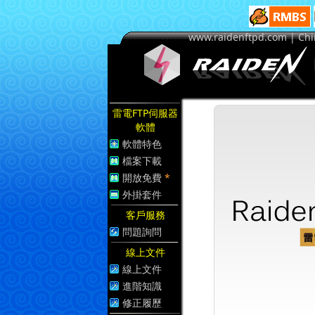
www.raidenftpd.com | Ch
雷電FTP伺服器
軟體
軟體特色
檔案下載
開放免費
*
外掛套件
客戶服務
問題詢問
線上文件
線上文件
進階知識
修正履歷